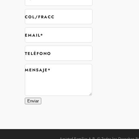
COL/FRACC
EMAIL
*
TELÉFONO
MENSAJE
*
Enviar
Amistad Familiar A.R. © Todos los Derechos R