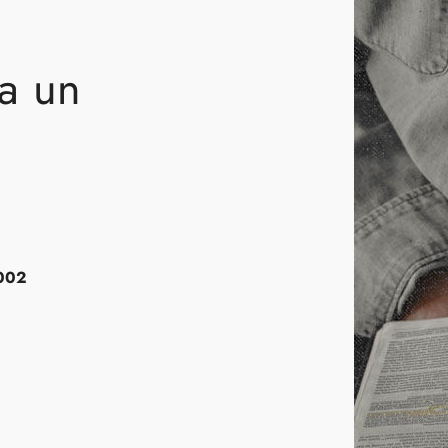
 a un
002